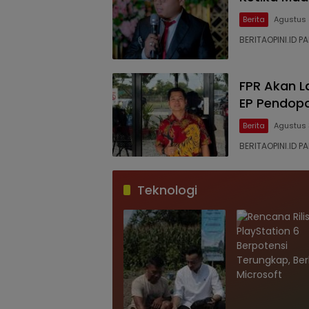
Berita
Agustus 
BERITAOPINI.ID 
FPR Akan L
EP Pendopo
Berita
Agustus 
BERITAOPINI.ID P
Teknologi