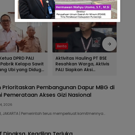
Berita
Berit
Ketua DPRD PALI
Aktivitas Hauling PT BSE
Alia
 Pabrik Kelapa Sawit
Resahkan Warga, Aktivis
Pem
lang Ubi yang Diduga
PALI Siapkan Aksi
Sela
erasi Tanpa AMDAL
Demonstrasi di Kantor
Keja
Gubernur
Lap
 Prioritaskan Pembangunan Dapur MBG di
Pung
Serti
 Pemerataan Akses Gizi Nasional
4, 2026
DKI, JAKARTA | Pemerintah terus memperkuat komitmennya…
f Dipaksa, Keadilan Terluka