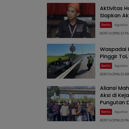
Aktivitas H
Siapkan Ak
Berita
Agustus 
BERITAOPINI.ID PA
Waspadai 
Pinggir Tol
Berita
Agustus 
BERITAOPINI.ID 
Aliansi Ma
Aksi di Ke
Pungutan Da
Berita
Agustus 
BERITAOPINI.ID 