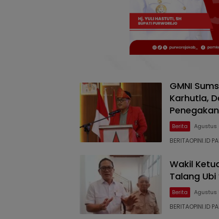
GMNI Sumse
Karhutla, 
Penegakan
Berita
Agustus 
BERITAOPINI.ID 
Wakil Ketua
Talang Ubi
Berita
Agustus 
BERITAOPINI.ID P