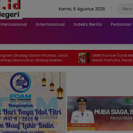
Kamis, 6 Agustus 2026
Internasional
Internasional
Indeks Berita
Pedoman M
em Prioritas Jalan
GMNI Sumsel Soroti Meningkatnya Zona
, Wabup Brebes
Merah Karhutla, Desak Pemerintah Perkuat
Mitigasi dan Penegakan Hukum