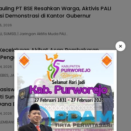
auling PT BSE Resahkan Warga, Aktivis PALI
si Demonstrasi di Kantor Gubernur
5, 2026
LI, SUMSEL | Jaringan Aktifis Muda PALI…
×
Kecelakaan Akibat Asap Pembakaran
, Pengemudii Diminta Lakukan Tips ini
4, 2026
BREBES, JAWA TENGAH | Memasuki kemarau, pengguna…
hasiswa Pemuda Sumatera Selatan Gelar
jati Sumsel, Serahkan Laporan Dugaan
na BOS dan Sertifikasi Guru di Ogan Ilir
4, 2026
PALEMBANG, SUMSEL | Aliansi Mahasiswa Pemuda Sumatera…