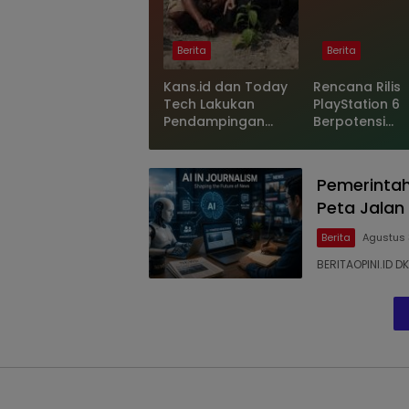
Berita
Berita
Kans.id dan Today
Rencana Rilis
Tech Lakukan
PlayStation 6
Pendampingan
Berpotensi
Pertanian Presisi
Terungkap, Be
Jagung di Sekitar
Microsoft
Jalan Tol Solo –
Pemerinta
Jogja
Peta Jalan 
Berita
Agustus 
BERITAOPINI.ID D