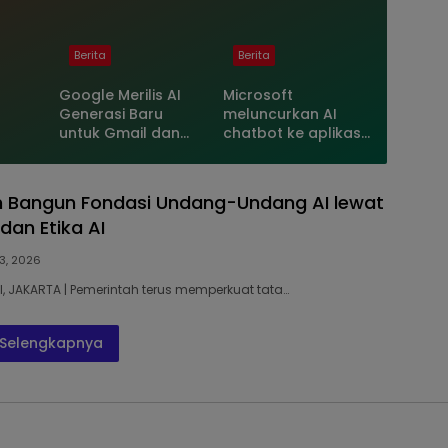
Berita
Berita
Google Merilis AI
Microsoft
Generasi Baru
meluncurkan AI
untuk Gmail dan
chatbot ke aplikasi
rkat
Cloud Software
Bing di iPhone dan
Android
h Bangun Fondasi Undang-Undang AI lewat
dan Etika AI
3, 2026
KI, JAKARTA | Pemerintah terus memperkuat tata…
Selengkapnya