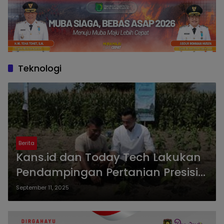
Teknologi
Berita
Kans.id dan Today Tech Lakukan
Pendampingan Pertanian Presisi
Jagung di Sekitar Jalan Tol Solo –
September 11, 2025
Jogja