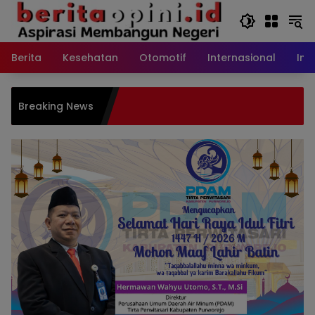
Langsung
ke
konten
Berita
Kesehatan
Otomotif
Internasional
Int
GER
Breaking News
Aksi
Lin