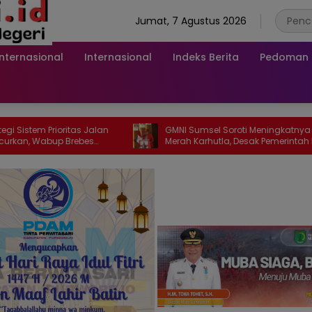
Jumat, 7 Agustus 2026
Internasional
Internasional
Indeks Berita
Pedoman M
oritas Jalan
GMNI Sumsel Soroti Meningkatnya Zona
p Brebes
Merah Karhutla, Desak Pemerintah Perkuat
Mitigasi dan Penegakan Hukum