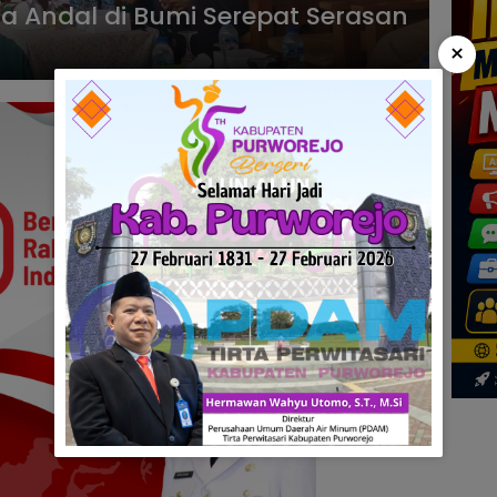
la Andal di Bumi Serepat Serasan
×