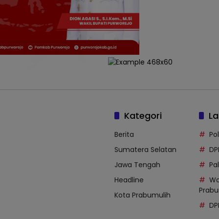
Kategori
La
Berita
Po
Sumatera Selatan
DP
Jawa Tengah
Pal
Headline
Wa
Prabu
Kota Prabumulih
DP