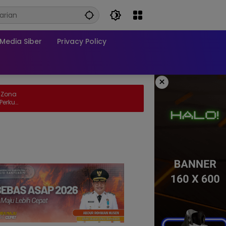
edia Siber
Privacy Policy
×