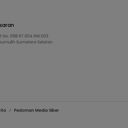
asaran
at No. 098 RT.004 RW.003
bumulih Sumatera Selatan
ita
Pedoman Media Siber