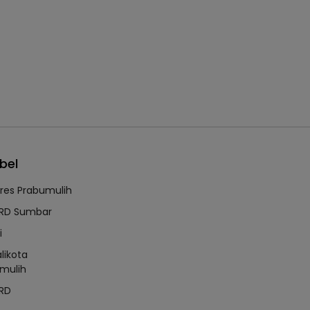
bel
lres Prabumulih
RD Sumbar
i
likota
mulih
RD