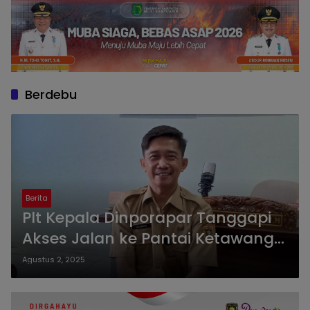
Berdebu
Berita
Plt Kepala Dinporapar Tanggapi
Akses Jalan ke Pantai Ketawang
Belum di Aspal dan Banyak Debu
Agustus 2, 2025