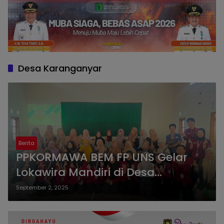
Desa Karanganyar
Berita
PPKORMAWA BEM FP UNS Gelar
Lokawira Mandiri di Desa
Malanggaten, Kebakkramat dan
September 2, 2025
Karanganyar