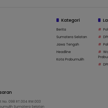
Kategori
La
Berita
Po
Sumatera Selatan
DP
Jawa Tengah
Pal
Headline
Wa
Prabu
Kota Prabumulih
DP
asaran
at No. 098 RT.004 RW.003
bumulih Sumatera Selatan