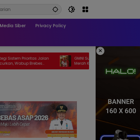
edia Siber
Privacy Policy
×
ioritas Jalan
GMNI Sumsel Soroti Meningkatnya Zona
p Brebes
Merah Karhutla, Desak Pemerintah Perkuat
Mitigasi dan Penegakan Hukum