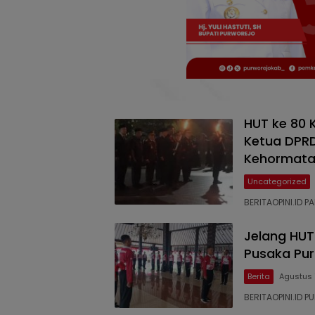
HUT ke 80 
Ketua DPRD
Kehormata
Uncategorized
BERITAOPINI.ID 
Jelang HUT
Pusaka Purb
Berita
Agustus 
BERITAOPINI.ID 