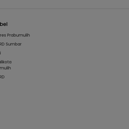
bel
lres Prabumulih
RD Sumbar
i
likota
mulih
RD