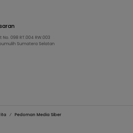
asaran
at No. 098 RT.004 RW.003
bumulih Sumatera Selatan
ita
Pedoman Media Siber