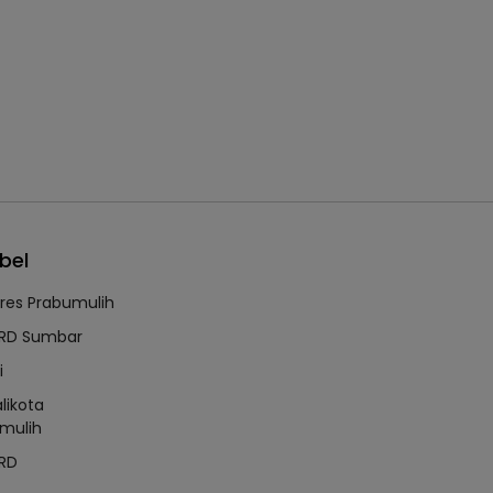
bel
lres Prabumulih
RD Sumbar
i
likota
mulih
RD