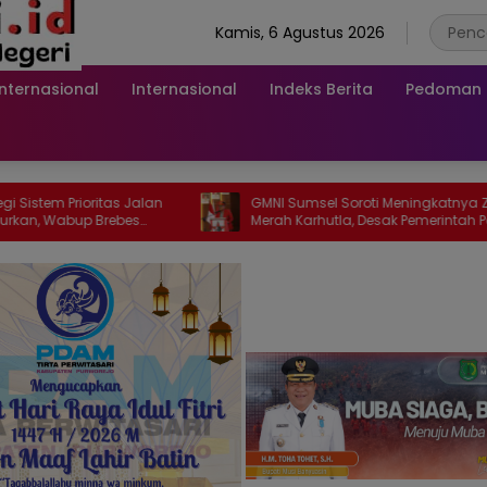
Kamis, 6 Agustus 2026
Internasional
Internasional
Indeks Berita
Pedoman M
ioritas Jalan
GMNI Sumsel Soroti Meningkatnya Zona
p Brebes
Merah Karhutla, Desak Pemerintah Perkuat
Mitigasi dan Penegakan Hukum