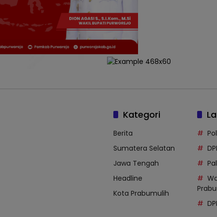
Kategori
La
Berita
Po
Sumatera Selatan
DP
Jawa Tengah
Pal
Headline
Wa
Prabu
Kota Prabumulih
DP