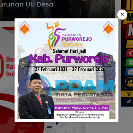
Turunan UU Desa
×