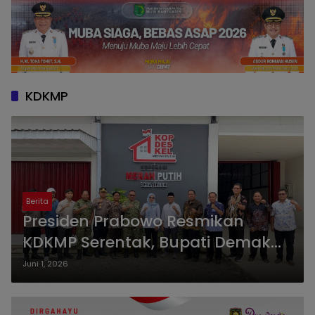
KDKMP
Berita
Presiden Prabowo Resmikan
KDKMP Serentak, Bupati Demak
Targetkan 249 Koperasi Desa
Juni 1, 2026
Beroperasi