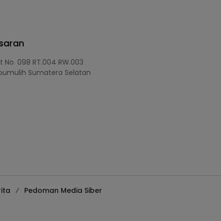
asaran
at No. 098 RT.004 RW.003
bumulih Sumatera Selatan
ita
Pedoman Media Siber