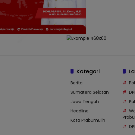
Kategori
La
Berita
Po
Sumatera Selatan
DP
Jawa Tengah
Pal
Headline
Wa
Prabu
Kota Prabumulih
DP