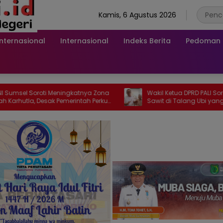
Kamis, 6 Agustus 2026
Internasional
Internasional
Indeks Berita
Pedoman M
roti Meningkatnya Zona
Wakil Ketua DPRD PALI Soroti Pabrik K
 Desak Pemerintah Perkuat
Sawit di Talang Ubi yang Diduga
Penegakan Hukum
Beroperasi Tanpa AMDAL