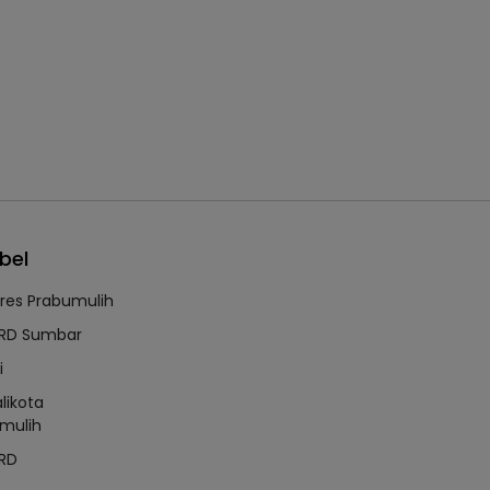
bel
lres Prabumulih
RD Sumbar
i
likota
mulih
RD