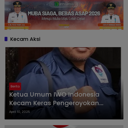
Kecam Aksi
Berita
Ketua Umum IWO Indonesia
Kecam Keras Pengeroyokan
Wartawan di Subang : Tangkap
April 10, 2025
Siapapun Pelakunya