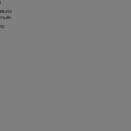
i
likota
mulih
RD