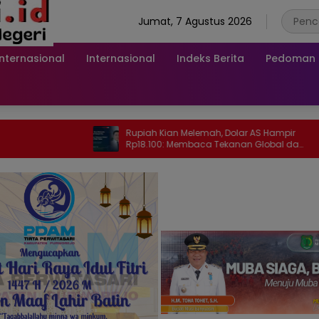
Jumat, 7 Agustus 2026
Internasional
Internasional
Indeks Berita
Pedoman M
Rupiah Kian Melemah, Dolar AS Hampir
Program
Rp18.100: Membaca Tekanan Global dan
Mantap
Domesti
Jelask