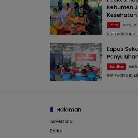
Kebumen Ja
Kesehatan 
Berita
Juli 9, 2
BERITAOPINI.ID 
Lapas Seka
Penyuluha
Headline
Juli 5
BERITAOPINI.ID,
Halaman
Advertorial
Berita