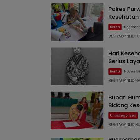
Polres Pur
Kesehatan 
Berita
Desember
BERITAOPINI.ID
Hari Keseh
Serius Lay
Berita
November
BERITAOPINI.ID N
Bupati Hum
Bidang Ke
Uncategorized
BERITAOPINI.ID 
Puskesmas 