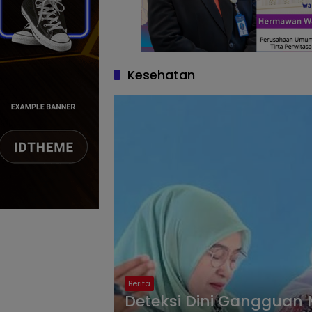
Kesehatan
Berita
Deteksi Dini Gangguan M