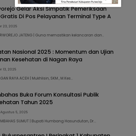
worejo Gelar Aksi Simpatik Pemeriksaan
Gratis Di Pos Pelayanan Terminal Type A
 23, 2025
 PURWOREJO JATENG | Guna memastikan kelancaran dan…
atan Nasional 2025 : Momentum dan Ujian
anan Kesehatan di Nagan Raya
 13, 2025
AGAN RAYA ACEH | Mukhlisin, SKM., M.Kes…
bahas Buka Forum Konsultasi Publik
sehatan Tahun 2025
Agustus 5, 2025
HUMBAHAS SUMUT | Bupati Humbang Hasundutan, Dr….
Buluspesantren I Peringkat 1 Kabupaten,