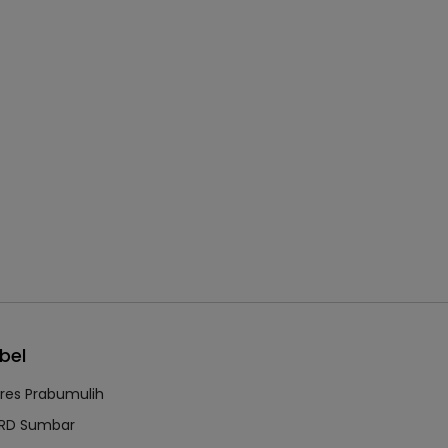
bel
lres Prabumulih
RD Sumbar