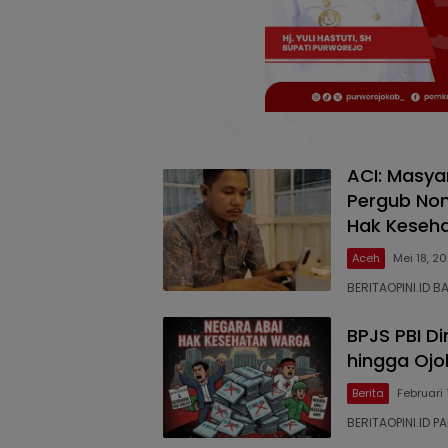
ACI: Masy
Pergub No
Hak Keseh
Aceh
Mei 18, 2
BERITAOPINI.ID B
BPJS PBI Di
hingga Ojo
Berita
Februari 
BERITAOPINI.ID P