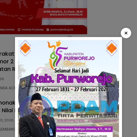
×
arakat Aceh Harus Mengawal Pencabutan
mor 2 Tahun 2026 Demi Menyelamatkan
atan Rakyat
026
ANDA ACEH | Agus Maulidar, selaku Direktur…
nonaktifkan Massal, Mahasiswa, Aktivis,
l Nilai Negara Abai Hak Kesehatan Warga
13, 2026
ALEMBANG SUMSEL | Penonaktifan sekitar 113 ribu…