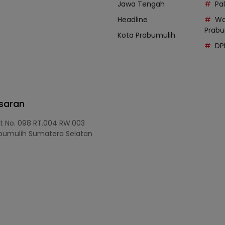
Jawa Tengah
Pal
Headline
Wa
Prabu
Kota Prabumulih
DP
asaran
at No. 098 RT.004 RW.003
bumulih Sumatera Selatan