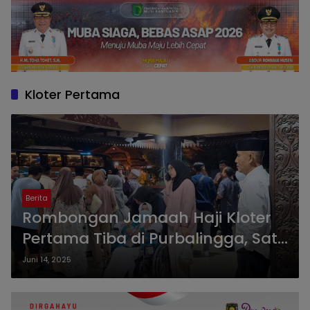
Kloter Pertama
Berita
Rombongan Jamaah Haji Kloter
Pertama Tiba di Purbalingga, Satu
Jamaah Masih Dirawat di Boyolali
Juni 14, 2025