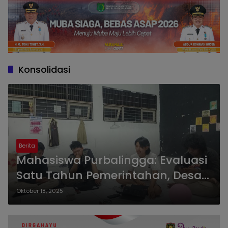
Konsolidasi
Berita
Mahasiswa Purbalingga: Evaluasi
Satu Tahun Pemerintahan, Desak
Pemerintah Tepati Janji
Oktober 18, 2025