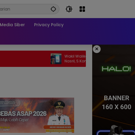
edia Siber
Privacy Policy
×
Wakil Walikota Prabumulih, Frangky
Nasril, S.Kom., M.M., Hadiri Talk Show,
Bertanjuk Antartika dan Masa Depan
Bumi di SMAN 2 Prabumulih