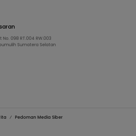
asaran
at No. 098 RT.004 RW.003
bumulih Sumatera Selatan
ita
Pedoman Media Siber