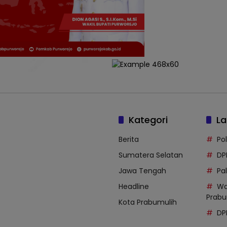
Kategori
La
Berita
Po
Sumatera Selatan
DP
Jawa Tengah
Pal
Headline
Wa
Prabu
Kota Prabumulih
DP