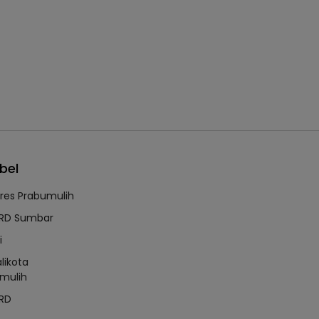
bel
lres Prabumulih
RD Sumbar
i
likota
mulih
RD