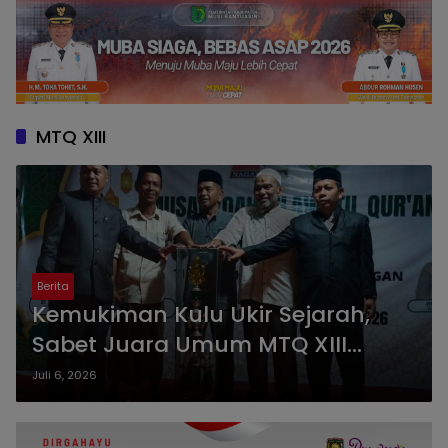
MTQ XIII
Berita
Kemukiman Kulu Ukir Sejarah,
Sabet Juara Umum MTQ XIII
Seunagan dan Boyong Piala
Juli 6, 2026
Bergilir