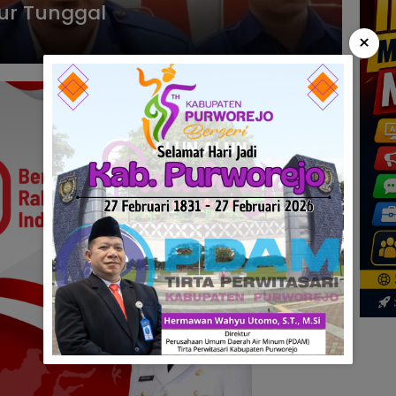
tur Tunggal
×