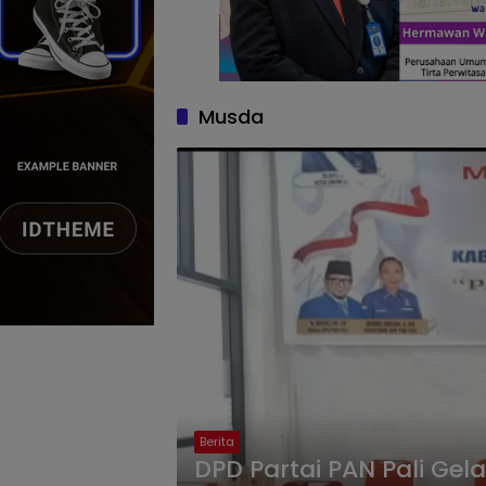
Musda
Berita
DPD Partai PAN Pali Gela