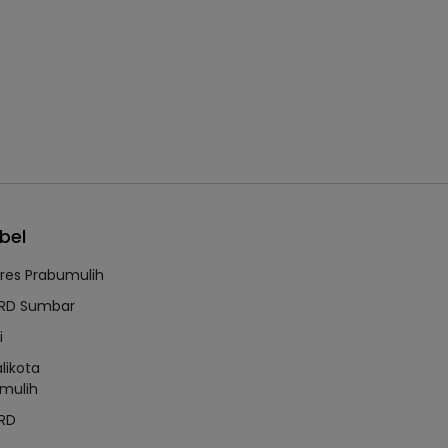
bel
lres Prabumulih
RD Sumbar
i
likota
mulih
RD