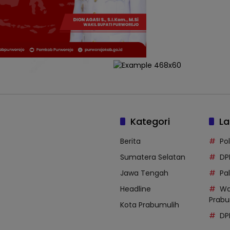
Kategori
La
Berita
Po
Sumatera Selatan
DP
Jawa Tengah
Pal
Headline
Wa
Prabu
Kota Prabumulih
DP