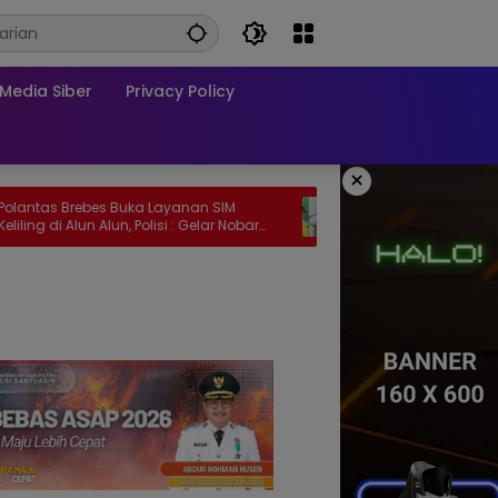
edia Siber
Privacy Policy
×
ebes Buka Layanan SIM
10 Kabupaten/Kota Masuk Zona 
lun Alun, Polisi : Gelar Nobar
Karhutla, PMII Sumsel Desak Pem
Pertandingan AFF
Perkuat Pencegahan