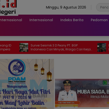
Minggu, 9 Agustus 2026
Internasional
Internasional
Indeks Berita
Pedoman M
Survei Seismik 3 D Peony PT. BGP
Polantas Br
Indonesia Cari Minyak, Warga Cari Kerja
Keliling di A
Tidak Dapat
Kalau Ada 