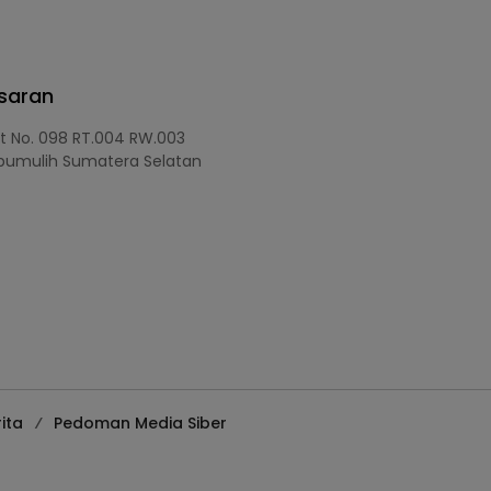
asaran
at No. 098 RT.004 RW.003
bumulih Sumatera Selatan
ita
Pedoman Media Siber