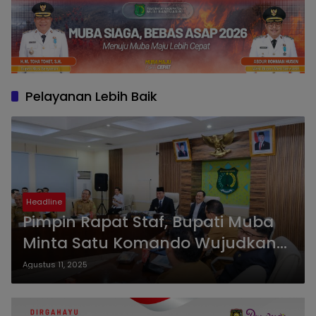
Pelayanan Lebih Baik
Headline
Pimpin Rapat Staf, Bupati Muba
Minta Satu Komando Wujudkan
Perubahan dan Pelayanan yang
Agustus 11, 2025
Lebih Baik