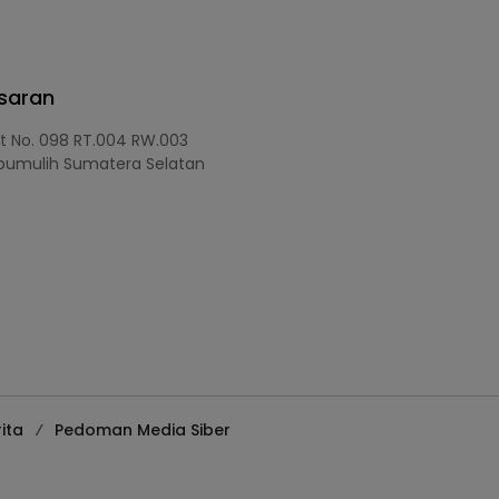
asaran
at No. 098 RT.004 RW.003
bumulih Sumatera Selatan
ita
Pedoman Media Siber