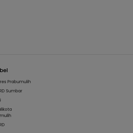
bel
lres Prabumulih
RD Sumbar
i
likota
mulih
RD