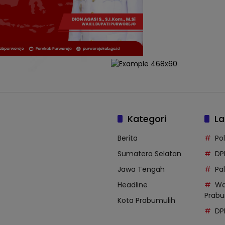
Kategori
La
Berita
Po
Sumatera Selatan
DP
Jawa Tengah
Pal
Headline
Wa
Prabu
Kota Prabumulih
DP