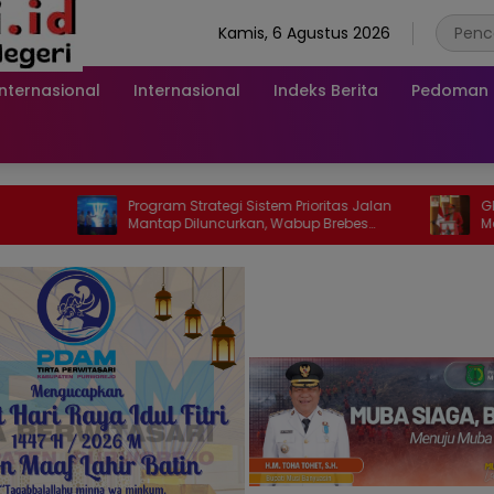
Kamis, 6 Agustus 2026
Internasional
Internasional
Indeks Berita
Pedoman M
Program Strategi Sistem Prioritas Jalan
GMNI Sumsel
Mantap Diluncurkan, Wabup Brebes
Merah Karhut
Jelaskan Tujuannya
Mitigasi da