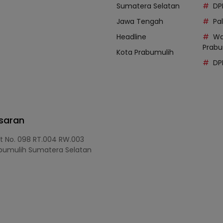
Sumatera Selatan
DP
Jawa Tengah
Pal
Headline
Wa
Prabu
Kota Prabumulih
DP
asaran
at No. 098 RT.004 RW.003
bumulih Sumatera Selatan