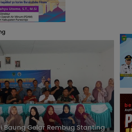
ng
i Baung Gelar Rembug Stanting