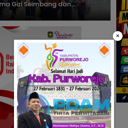
tama Gizi Seimbang dan
×