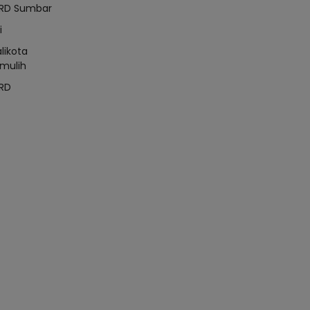
RD Sumbar
i
likota
mulih
RD