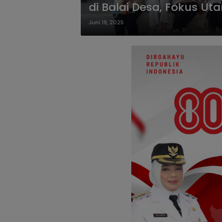
di Balai Desa, Fokus U
Perawatan Anak
Juni 19, 2025