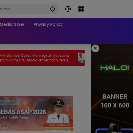
edia Siber
Privacy Policy
×
 Soroti Meningkatnya Zona
Wakil Ketua DPRD PALI Soroti Pabri
la, Desak Pemerintah Perkuat
Sawit di Talang Ubi yang Diduga
n Penegakan Hukum
Beroperasi Tanpa AMDAL