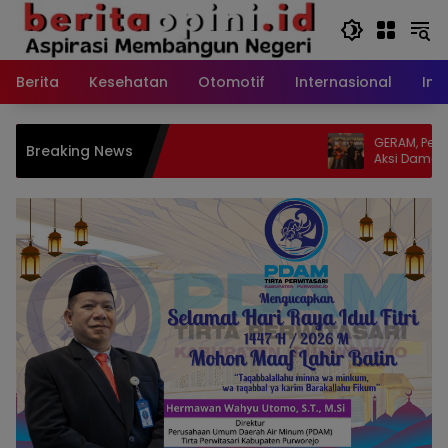
Langsung
ke
konten
Berita
Kesehatan
Otomotif
Internasional
Int
GERAM, Pemuda Panc
Breaking News
Aksi Damai, Hentika
Lintasi Jalan Umum