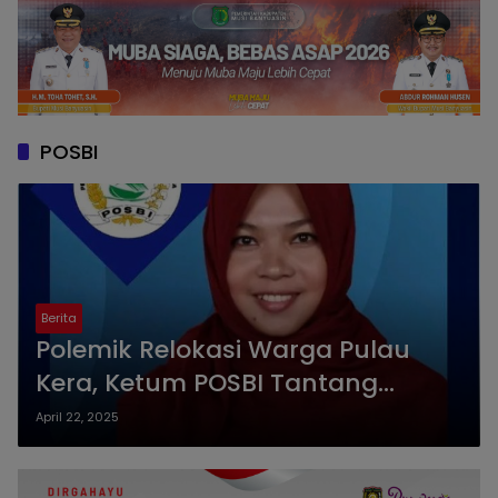
POSBI
Berita
Polemik Relokasi Warga Pulau
Kera, Ketum POSBI Tantang
Bupati Kupang Klarifikasi dan
April 22, 2025
Dialog Terbuka