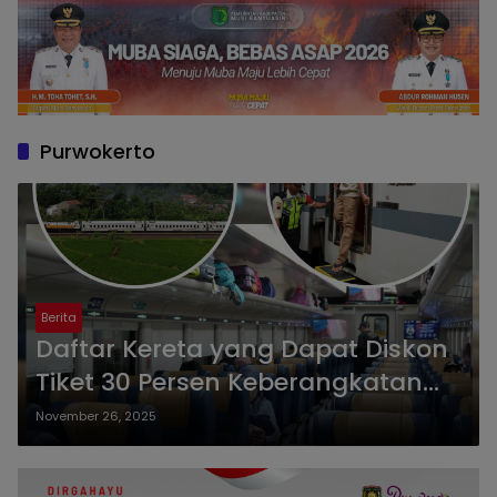
Purwokerto
Berita
Daftar Kereta yang Dapat Diskon
Tiket 30 Persen Keberangkatan
dan Melintasi Daop 5 Purwokerto,
November 26, 2025
Cek Juga Rutenya!