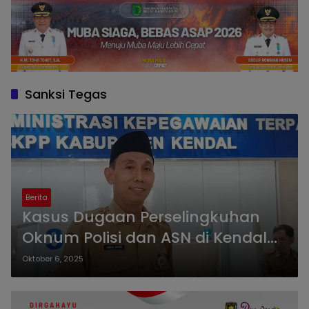
Sanksi Tegas
Berita
Kasus Dugaan Perselingkuhan
Oknum Polisi dan ASN di Kendal
Kembali Mencuat, BKPPL Pastikan
Oktober 6, 2025
Ada Sanksi Tegas