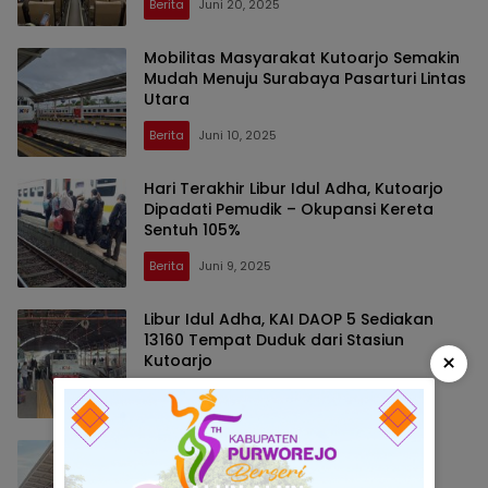
Berita
Juni 20, 2025
Mobilitas Masyarakat Kutoarjo Semakin
Mudah Menuju Surabaya Pasarturi Lintas
Utara
Berita
Juni 10, 2025
Hari Terakhir Libur Idul Adha, Kutoarjo
Dipadati Pemudik – Okupansi Kereta
Sentuh 105%
Berita
Juni 9, 2025
Libur Idul Adha, KAI DAOP 5 Sediakan
13160 Tempat Duduk dari Stasiun
×
Kutoarjo
Berita
Juni 4, 2025
Stasiun Kutoarjo Layani Ribuan
Pelanggan Selama Mei 2025