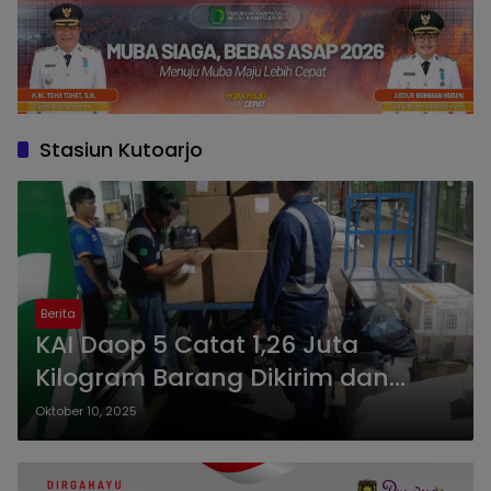
Stasiun Kutoarjo
Berita
KAI Daop 5 Catat 1,26 Juta
Kilogram Barang Dikirim dan
Diterima di Stasiun Kutoarjo,
Oktober 10, 2025
Dorong Pertumbuhan Ekonomi
Lokal