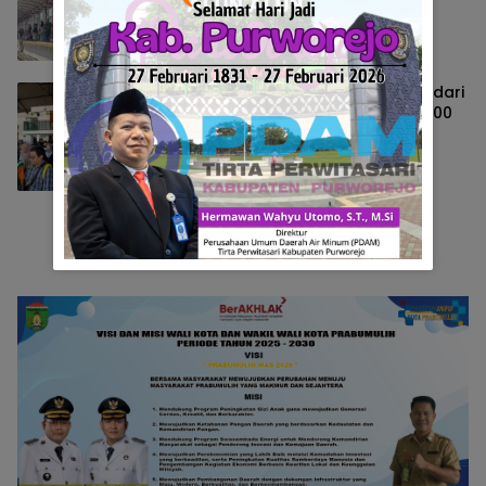
Berita
Juni 3, 2025
Minat Penumpang Tinggi, Kereta Api dari
Kutoarjo Capai Okupansi Lebih dari 100
Persen
Berita
Juni 1, 2025
Selengkapnya