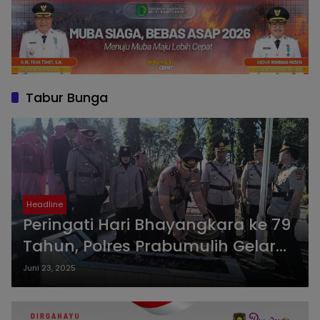
Tabur Bunga
Headline
Peringati Hari Bhayangkara ke 79
Tahun, Polres Prabumulih Gelar
Upacara Ziarah Makam
Juni 23, 2025
Pahlawan dan Tabur Bunga