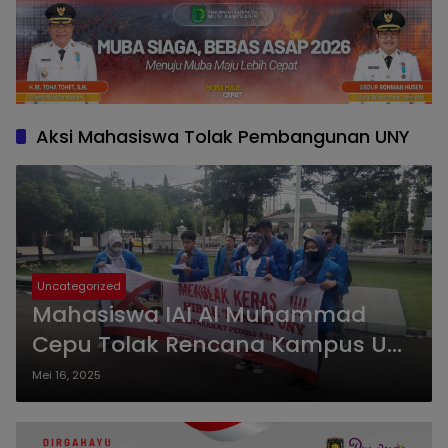
Aksi Mahasiswa Tolak Pembangunan UNY
Uncategorized
Mahasiswa IAI Al Muhammad
Cepu Tolak Rencana Kampus UNY
di Blora, Soroti Lingkungan hingga
Mei 16, 2025
Kepentingan Masyarakat Lokal