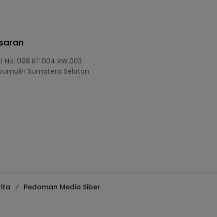
asaran
at No. 098 RT.004 RW.003
bumulih Sumatera Selatan
ita
Pedoman Media Siber