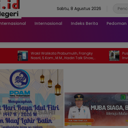
Sabtu, 8 Agustus 2026
Internasional
Internasional
Indeks Berita
Pedoman M
Wakil Walikota Prabumulih, Frangky
Pusat Grosir S
Nasril, S.Kom., M.M., Hadiri Talk Show,
Investasi, Walik
Bertanjuk Antartika dan Masa Depan
Bumi di SMAN 2 Prabumulih