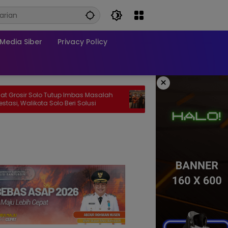
edia Siber
Privacy Policy
×
olo Tutup Imbas Masalah
GERAM, Pemuda Pancasila akan gel
ota Solo Beri Solusi
Aksi Damai, Hentikan Truk Batu Bara
Lintasi Jalan Umum