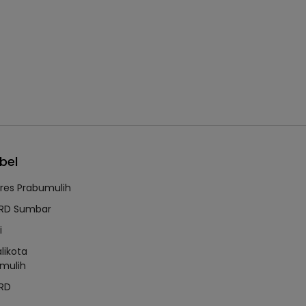
bel
lres Prabumulih
RD Sumbar
i
likota
mulih
RD