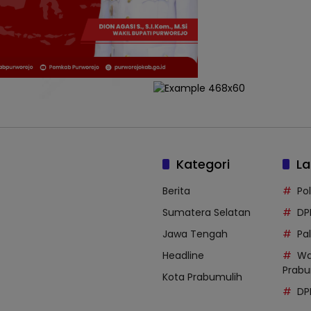
Kategori
La
Berita
Po
Sumatera Selatan
DP
Jawa Tengah
Pal
Headline
Wa
Prabu
Kota Prabumulih
DP