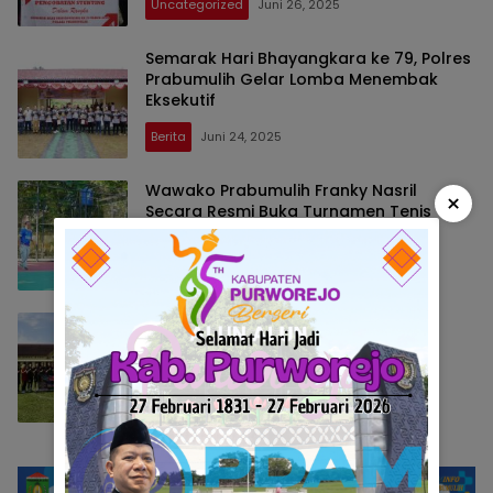
Uncategorized
Juni 26, 2025
Semarak Hari Bhayangkara ke 79, Polres
Prabumulih Gelar Lomba Menembak
Eksekutif
Berita
Juni 24, 2025
Wawako Prabumulih Franky Nasril
×
Secara Resmi Buka Turnamen Tenis
Lapangan yang Digelar Polres
Prabumulih
Berita
Juni 20, 2025
Hari Bhayangkara ke 79, Polres
Prabumulih Sukses Gelar Turnamen
Futsal Internal antar Personel
Berita
Juni 14, 2025