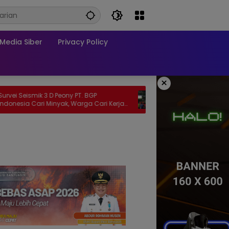
edia Siber
Privacy Policy
×
 Peony PT. BGP
Polantas Brebes Buka Layanan SIM
nyak, Warga Cari Kerja
Keliling di Alun Alun, Polisi : Gelar Nobar
Kalau Ada Pertandingan AFF