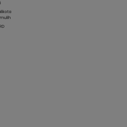
i
likota
mulih
RD