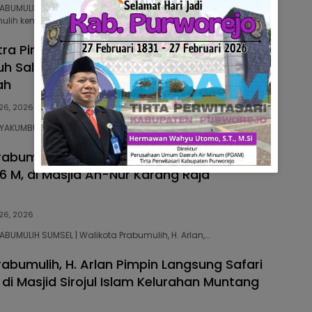
RABUMULIH SUMSEL | Pemerintah Kota
ulih kembali menggulirkan…
ra Pimpin Safari Ramadan, DPRD Kota
 Salurkan Hibah Rp25 Juta untuk Masjid
ah
 26, 2026
PAYAKUMBUH SUMBAR | Ketua DPRD Kota Payakumbuh,…
rabumulih H. Arlan Hadiri Safari Ramadhan
6 M, di Masjid An-Nur Karang Raja
 26, 2026
RABUMULIH SUMSEL | Walikota Prabumulih, H. Arlan,…
rabumulih, H. Arlan Pimpin Langsung Safari
i Masjid Sirojul Islam Kelurahan Muntang