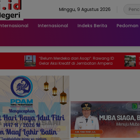
Minggu, 9 Agustus 2026
Internasional
Internasional
Indeks Berita
Pedoman M
“Belum Merdeka dari Asap”: Rawang ID
Survei Seismik 3 D
Gelar Aksi Kreatif di Jembatan Ampera
Indonesia Cari Mi
Tidak Dapat