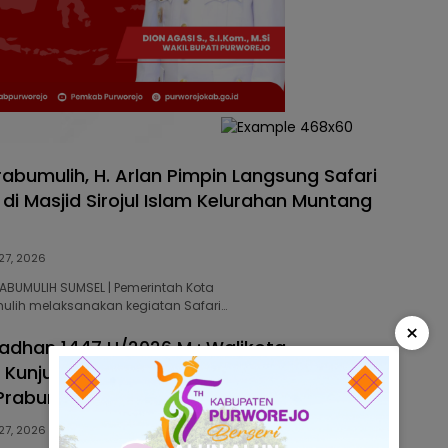
rabumulih, H. Arlan Pimpin Langsung Safari
i Masjid Sirojul Islam Kelurahan Muntang
 27, 2026
RABUMULIH SUMSEL | Pemerintah Kota
ulih melaksanakan kegiatan Safari…
×
adhan 1447 H/2026 M : Walikota
 Kunjungan ke Masjid Al-Hidayah
Prabumulih
 27, 2026