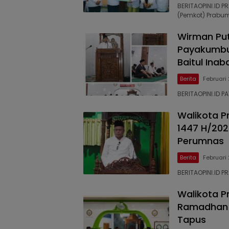
BERITAOPINI.ID P
(Pemkot) Prabum
Wirman Put
Payakumbuh
Baitul Inab
Berita
Februari
BERITAOPINI.ID 
Walikota P
1447 H/202
Perumnas
Berita
Februari
BERITAOPINI.ID P
Walikota P
Ramadhan d
Tapus