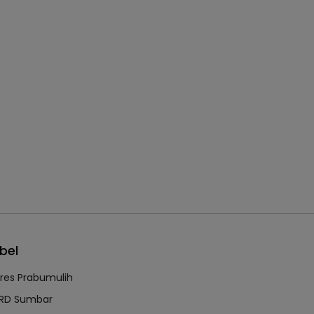
bel
lres Prabumulih
RD Sumbar