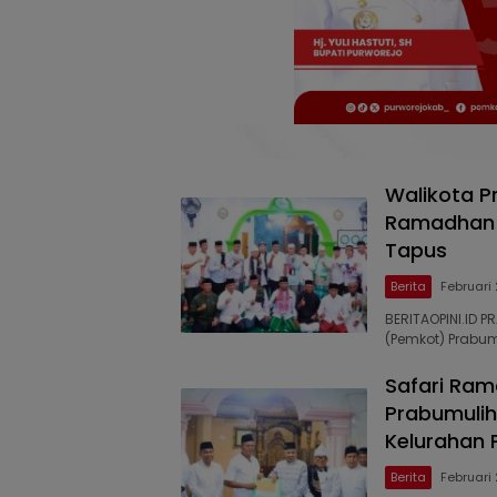
Walikota P
Ramadhan d
Tapus
Berita
Februari
BERITAOPINI.ID P
(Pemkot) Prabum
Safari Ram
Prabumulih
Kelurahan 
Berita
Februari