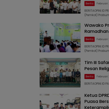
Berita
Februari
BERITAOPINI.ID P
(Pemkot) Prabu
Wawako Pr
Ramadhan k
Berita
Februari
BERITAOPINI.ID P
(Pemkot) Prabu
Tim III Sa
Pesan Rel
Berita
Februari
BERITAOPINI.ID
Ketua DPR
Puasa Bers
Keterampil