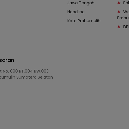
Jawa Tengah
Pal
Headline
Wa
Prabu
Kota Prabumulih
DP
asaran
at No. 098 RT.004 RW.003
bumulih Sumatera Selatan