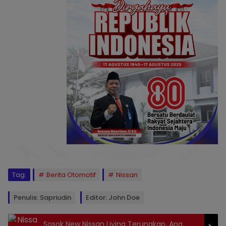
Tag:
Berita Otomotif
Nissan
Penulis: Sapriudin
Editor: John Doe
Sosok New Nissan Livina Terungkap, Apa