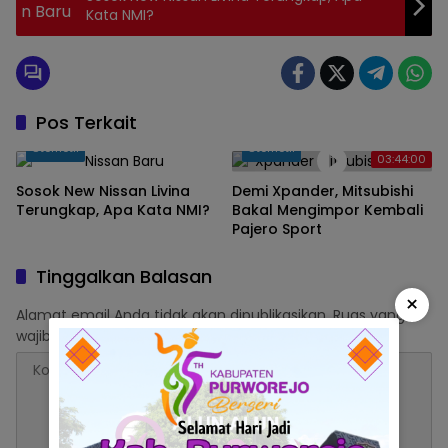
Kata NMI?
Pos Terkait
Otomotif
Otomotif
03:44:00
Sosok New Nissan Livina
Demi Xpander, Mitsubishi
Terungkap, Apa Kata NMI?
Bakal Mengimpor Kembali
Pajero Sport
Tinggalkan Balasan
×
Alamat email Anda tidak akan dipublikasikan.
Ruas yang
wajib ditandai
*