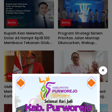
Berita
Berita
Rupiah Kian Melemah,
Program Strategi Sistem
Dolar AS Hampir Rp18.100:
Prioritas Jalan Mantap
Membaca Tekanan Global
Diluncurkan, Wabup
dan Domesti
Brebes Jelaskan
Tujuannya
×
Berita
Berita
GMNI Sumsel Soroti
Wakil Ketua DPRD PALI
Meningkatnya Zona Merah
Soroti Pabrik Kelapa Sawit
Karhutla, Desak
di Talang Ubi yang Diduga
Pemerintah Perkuat
Beroperasi Tanpa AMDAL
Mitigasi dan Penegakan
Hukum