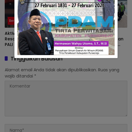
Berita
Berita
Aktivitas Hauling PT BSE
Waspadai Kecelakaan
Resahkan Warga, Aktivis
Akibat Asap Pembakaran
PALI Siapkan Aksi
Pinggir Tol, Pengemudii
Demonstrasi di Kantor
Diminta Lakukan Tips ini
Gubernur
Tinggalkan Balasan
Alamat email Anda tidak akan dipublikasikan.
Ruas yang
wajib ditandai
*