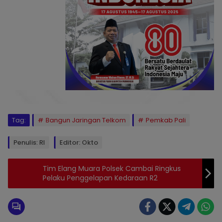
Tag:
Bangun Jaringan Telkom
Pemkab Pali
Penulis: Rl
Editor: Okto
Tim Elang Muara Polsek Cambai Ringkus
Pelaku Penggelapan Kedaraan R2