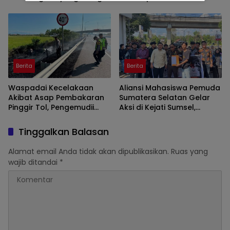
Beroperasi Tanpa AMDAL
Demonstrasi di Kantor
Gubernur
Berita
Berita
Waspadai Kecelakaan
Aliansi Mahasiswa Pemuda
Akibat Asap Pembakaran
Sumatera Selatan Gelar
Pinggir Tol, Pengemudii
Aksi di Kejati Sumsel,
Diminta Lakukan Tips ini
Serahkan Laporan Dugaan
Pungutan Dana BOS dan
Tinggalkan Balasan
Sertifikasi Guru di Ogan Ilir
Alamat email Anda tidak akan dipublikasikan.
Ruas yang
wajib ditandai
*