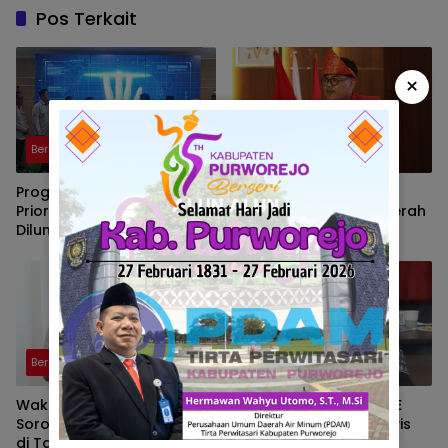
Pos Terkait
×
Berita
Berita
Program Strategi Sistem
GMNI Sumsel Soroti
Prioritas Jalan Mantap
Meningkatnya Zona Merah
Diluncurkan, Wabup
Karhutla, Desak
Brebes Jelaskan
Pemerintah Perkuat
Tujuannya
Mitigasi dan Penegakan
Hukum
Berita
Berita
Wakil Ketua DPRD PALI
Aktivitas Hauling PT BSE
Soroti Pabrik Kelapa Sawit
Resahkan Warga, Aktivis
di Talang Ubi yang Diduga
PALI Siapkan Aksi