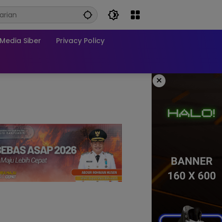
edia Siber
Privacy Policy
×