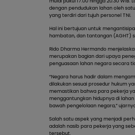
mulai pukul 17.00 hingga 20.30 WIB. L
dengan pendudukan lahan oleh sat
yang terdiri dari tujuh personel TNI.
Hal ini bertujuan untuk mengantisip
hambatan, dan tantangan (AGHT) s
Rido Dharma Hermando menjelaskan
merupakan bagian dari upaya pen
penguasaan lahan negara secara ti
“Negara harus hadir dalam mengama
dilakukan sesuai prosedur hukum ya
memastikan bahwa para pekerja yan
menggantungkan hidupnya di lahan t
bawah pengelolaan negara,” ujarnya
Salah satu aspek yang menjadi perh
adalah nasib para pekerja yang seb
tersebut.