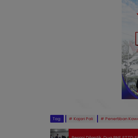
Tag:
Kajari Pali
Penertiban Kaw
Resmi Dilantik, Dua PNS STTD S