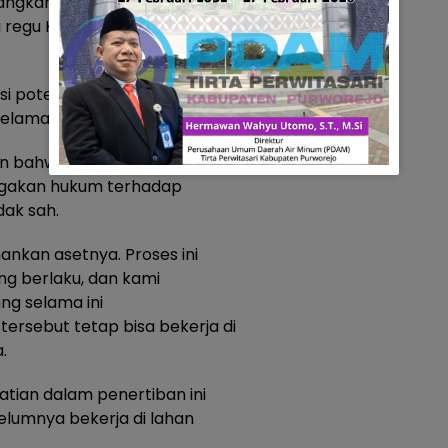
angkah ini juga diperkuat
u regu Koramil 404/03 Pendopo
asi potensi ancaman, gangguan,
elama proses penertiban.
 bahwa penertiban ini
egakan hukum terhadap
dak sah.
nkan asetnya. Proses ini
ng berlaku, dan kami
g selama ini
ersebut tetap bisa bekerja di
.
atian dalam penertiban ini
elumnya bekerja di lahan