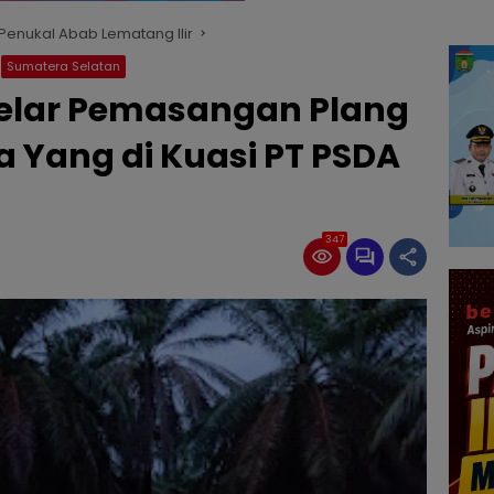
enukal Abab Lematang Ilir
Sumatera Selatan
Gelar Pemasangan Plang
a Yang di Kuasi PT PSDA
347