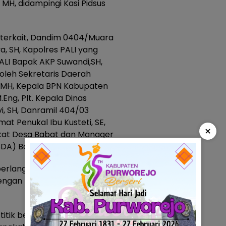
 MH, didampingi Kasi Pidsus
t terkait, Dandim 0404/Muara
a, SH, Kapolres PALI yang
PALI Bapak AKP Suwandi,SH,
 oleh Sekretaris Daerah
SH.MH, Kepala BPN Kabupaten
Eng, Plt. Kepala Dinas
i, SH, Danramil 404/03
t Penukal Ibu Kusteti, SE,
×
kat Desa Babat dan Manager
PSDA) Bapak Jumaras Fahmi.
erlangsung sejak pukul 10.00
 dengan pemasangan plang dan
titik berbeda di Desa Babat