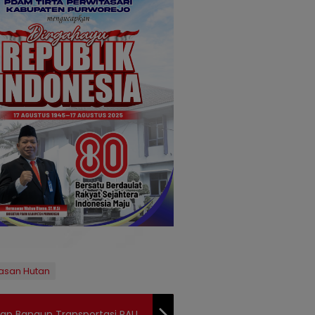
asan Hutan
iap Bangun Transportasi PALI