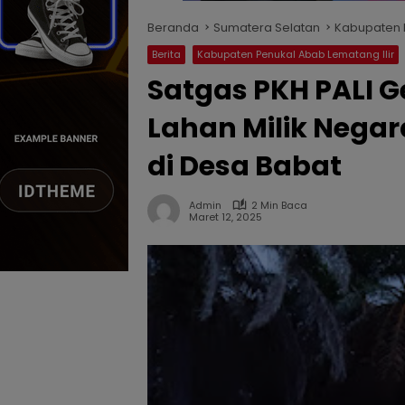
Beranda
Sumatera Selatan
Kabupaten P
Berita
Kabupaten Penukal Abab Lematang Ilir
Satgas PKH PALI 
Lahan Milik Negar
di Desa Babat
Admin
2 Min Baca
Maret 12, 2025