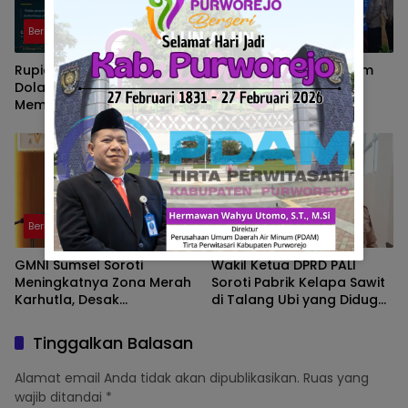
Berita
Berita
Rupiah Kian Melemah,
Program Strategi Sistem
Dolar AS Hampir Rp18.100:
Prioritas Jalan Mantap
Membaca Tekanan Global
Diluncurkan, Wabup
dan Domesti
Brebes Jelaskan
Tujuannya
Berita
Berita
GMNI Sumsel Soroti
Wakil Ketua DPRD PALI
Meningkatnya Zona Merah
Soroti Pabrik Kelapa Sawit
Karhutla, Desak
di Talang Ubi yang Diduga
Pemerintah Perkuat
Beroperasi Tanpa AMDAL
Mitigasi dan Penegakan
Tinggalkan Balasan
Hukum
Alamat email Anda tidak akan dipublikasikan.
Ruas yang
wajib ditandai
*