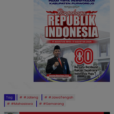
Tag:
#Jateng
#JawaTengah
#Mahasiswa
#Semarang