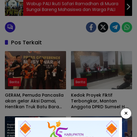
Wabup PALI Ikuti Safari Ramadhan di Muara
Sungai Bareng Mahasiswa dan Warga PALI
Pos Terkait
Berita
Berita
GERAM, Pemuda Pancasila
Kedok Proyek Fiktif
akan gelar Aksi Damai,
Terbongkar, Mantan
Hentikan Truk Batu Bara
Anggota DPRD Sumsel H.
×
ODOL Lintasi Jalan Umum
Eddy Rianto Divonis 2
Tahun 3 Bulan, Mangkir
dari Sel Nyatakan Banding