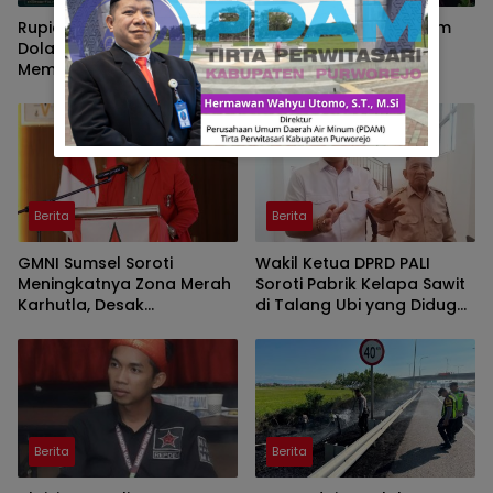
Rupiah Kian Melemah,
Program Strategi Sistem
Dolar AS Hampir Rp18.100:
Prioritas Jalan Mantap
Membaca Tekanan Global
Diluncurkan, Wabup
dan Domesti
Brebes Jelaskan
Tujuannya
Berita
Berita
GMNI Sumsel Soroti
Wakil Ketua DPRD PALI
Meningkatnya Zona Merah
Soroti Pabrik Kelapa Sawit
Karhutla, Desak
di Talang Ubi yang Diduga
Pemerintah Perkuat
Beroperasi Tanpa AMDAL
Mitigasi dan Penegakan
Hukum
Berita
Berita