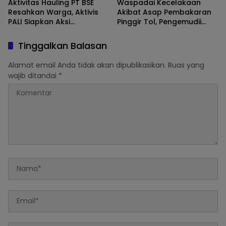
Aktivitas Hauling PT BSE
Waspadai Kecelakaan
Resahkan Warga, Aktivis
Akibat Asap Pembakaran
PALI Siapkan Aksi
Pinggir Tol, Pengemudii
Demonstrasi di Kantor
Diminta Lakukan Tips ini
Gubernur
Tinggalkan Balasan
Alamat email Anda tidak akan dipublikasikan.
Ruas yang
wajib ditandai
*