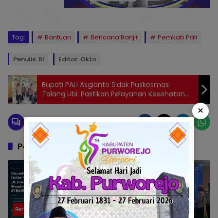
Tag:
Bantuan
Bencana Banjir
Pemkab Pali
Penulis: Rl
Editor: Okto
Bupati PALI Asgianto Sidak Puskesmas
Talang Ubi: Pastikan Pelayanan Kesehatan
Ramah dan Profesional
×
Pos Terkait
Berita
Berita