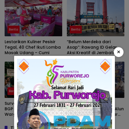
Jumadil Kubro dan Wali
Songo
Berita
Berita
Lestarikan Kuliner Pesisir
“Belum Merdeka dari
Tegal, 40 Chef Ikuti Lomba
Asap”: Rawang ID Gelar
×
Masak Udang – Cumi
Aksi Kreatif di Jembatan
Ampera
Berita
Berita
Survei Seismik 3 D Peony PT.
Polantas Brebes Buka
BGP Indonesia Cari Minyak,
Layanan SIM Keliling di Alun
Warga Cari Kerja Tidak
Alun, Polisi : Gelar Nobar
Dapat
Kalau Ada Pertandingan
AFF
Tinggalkan Balasan