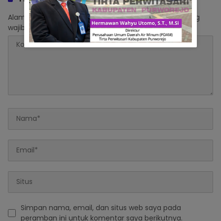
Alamat email Anda tidak akan dipublikasikan.
Ruas yang
wajib ditandai
*
Simpan nama, email, dan situs web saya pada
peramban ini untuk komentar saya berikutnya.