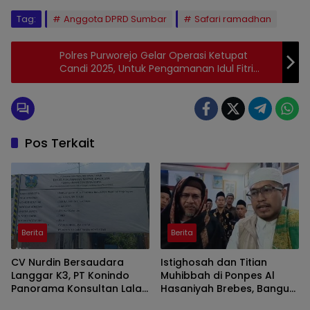
Tag:
Anggota DPRD Sumbar
Safari ramadhan
Polres Purworejo Gelar Operasi Ketupat
Candi 2025, Untuk Pengamanan Idul Fitri
1446 H
Pos Terkait
Berita
Berita
CV Nurdin Bersaudara
Istighosah dan Titian
Langgar K3, PT Konindo
Muhibbah di Ponpes Al
Panorama Konsultan Lalai
Hasaniyah Brebes, Bangun
Pengawasan Proyek SPAM
Spirit Dakwah Syekh