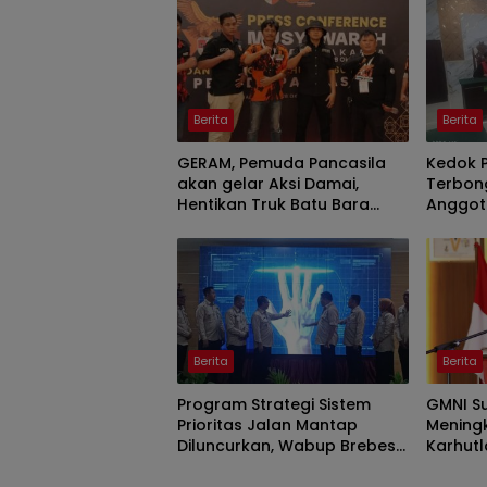
Berita
Berita
GERAM, Pemuda Pancasila
Kedok P
akan gelar Aksi Damai,
Terbon
Hentikan Truk Batu Bara
Anggot
ODOL Lintasi Jalan Umum
Eddy Ri
3 Bulan
Nyatak
Berita
Berita
Program Strategi Sistem
GMNI Su
Prioritas Jalan Mantap
Mening
Diluncurkan, Wabup Brebes
Karhutl
Jelaskan Tujuannya
Perkuat