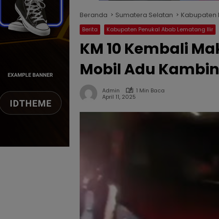
Beranda
Sumatera Selatan
Kabupaten P
Berita
Kabupaten Penukal Abab Lematang Ilir
KM 10 Kembali Ma
Mobil Adu Kambi
Admin
1 Min Baca
April 11, 2025