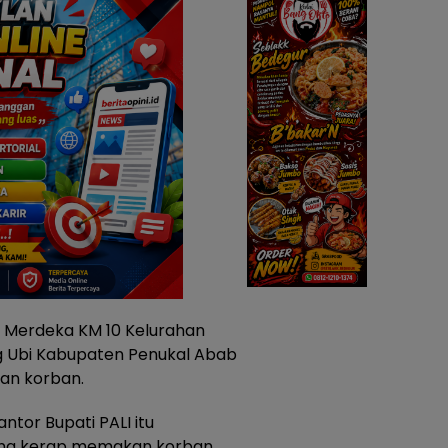
 Merdeka KM 10 Kelurahan
 Ubi Kabupaten Penukal Abab
kan korban.
ntor Bupati PALI itu
yang kerap memakan korban