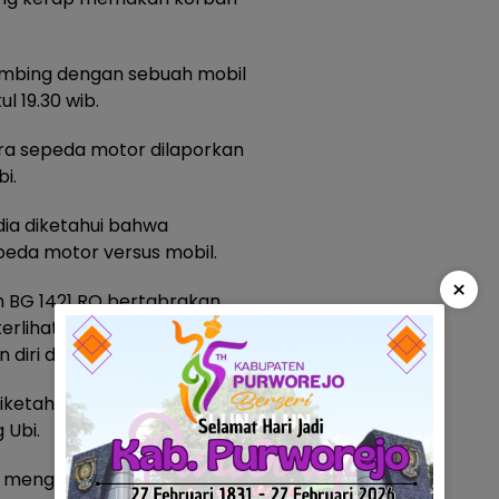
kambing dengan sebuah mobil
l 19.30 wib.
a sepeda motor dilaporkan
i.
edia diketahui bahwa
peda motor versus mobil.
×
 BG 1421 RQ bertabrakan
terlihat korban pengendara
diri dengan posisi telungkup.
diketahui kondisi korban yang
 Ubi.
g mengenal korban pengendara