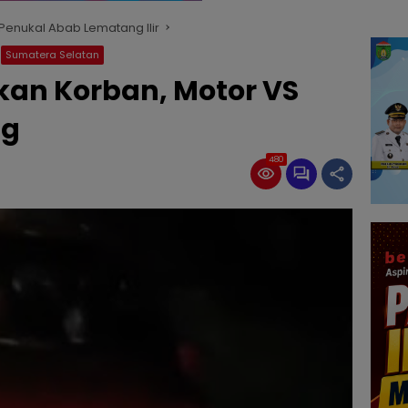
enukal Abab Lematang Ilir
Sumatera Selatan
kan Korban, Motor VS
ng
480