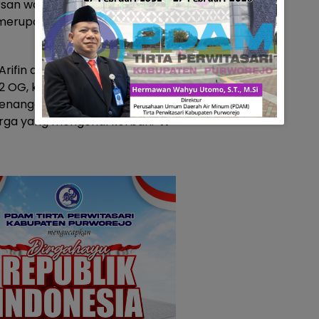
rsan warga Gang Sanip
 merupakan mantan supir
ifin alias Calun, korban
OG, korban berusia sekitar 36
 penanganan medis di RSUD
 warga yang mengenal korban.
‘rl’