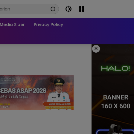
edia Siber
Privacy Policy
×