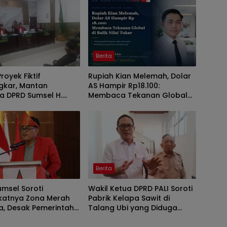
Berita
royek Fiktif
Rupiah Kian Melemah, Dolar
gkar, Mantan
AS Hampir Rp18.100:
a DPRD Sumsel H.
Membaca Tekanan Global
anto Divonis 2 Tahun
dan Domesti
, Mangkir dari Sel
an Banding
Berita
msel Soroti
Wakil Ketua DPRD PALI Soroti
katnya Zona Merah
Pabrik Kelapa Sawit di
a, Desak Pemerintah
Talang Ubi yang Diduga
 Mitigasi dan
Beroperasi Tanpa AMDAL