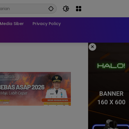
edia Siber
Privacy Policy
×