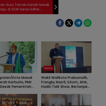
Ikatan Guru Taman Kanak-kanak
ejo, di GOR Sarwo Edhie
Berita
upaten/Kota Masuk
Wakil Walikota Prabumulih,
rah Karhutla, PMII
Frangky Nasril, S.Kom., M.M.,
 Desak Pemerintah
Hadiri Talk Show, Bertanjuk
t Pencegahan
Antartika dan Masa Depan
Bumi di SMAN 2 Prabumulih