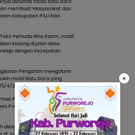
nya aktivitas mobil batu bara
batan membuat Masyarakat dan
tan Kabupaten PALI kian
Toko Pemuda Rino Karim, mobil
aan kosong di jalan desa
 melaju dengan kecepatan
angkutan Pengantin mengalami
×
 oleh mobil Batu bara yang
(15/4/2025).
ormas PP (Pemuda Pancasila)
esa Prambatan, dalam waktu
dengan aktivitas lalu lalang
 di Jalan desa, sering kami