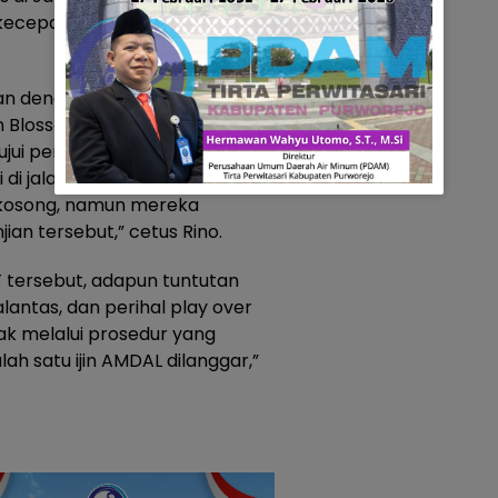
kecepatan tinggi, kebut
an dengan PT AAE (Abani
n Blossom Sumatra )
ui perjanjian, bahwa mobil
i di jalan pemukiman warga
 kosong, namun mereka
an tersebut,” cetus Rino.
 tersebut, adapun tuntutan
lantas, dan perihal play over
ak melalui prosedur yang
ah satu ijin AMDAL dilanggar,”