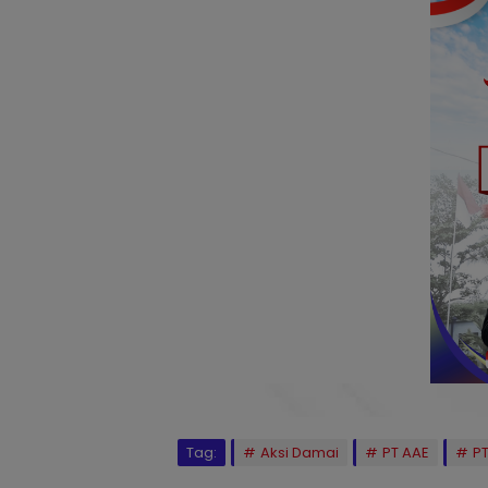
Tag:
Aksi Damai
PT AAE
P