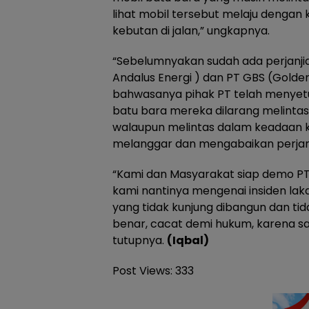
lihat mobil tersebut melaju dengan 
kebutan di jalan,” ungkapnya.
“Sebelumnyakan sudah ada perjanji
Andalus Energi ) dan PT GBS (Golde
bahwasanya pihak PT telah menyetuj
batu bara mereka dilarang melintas
walaupun melintas dalam keadaan
melanggar dan mengabaikan perjanji
“Kami dan Masyarakat siap demo PT
kami nantinya mengenai insiden laka
yang tidak kunjung dibangun dan tid
benar, cacat demi hukum, karena sal
tutupnya.
(Iqbal)
Post Views:
333