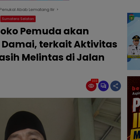
enukal Abab Lematang Ilir
Sumatera Selatan
Toko Pemuda akan
amai, terkait Aktivitas
asih Melintas di Jalan
333