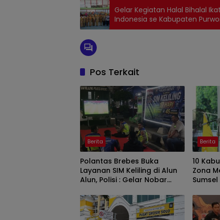
Gelar Kegiatan Halal Bihalal 
Indonesia se Kabupaten Purwor
Wibowo
Pos Terkait
Berita
Berita
Polantas Brebes Buka
10 Kab
Layanan SIM Keliling di Alun
Zona Me
Alun, Polisi : Gelar Nobar
Sumsel
Kalau Ada Pertandingan AFF
Perkua