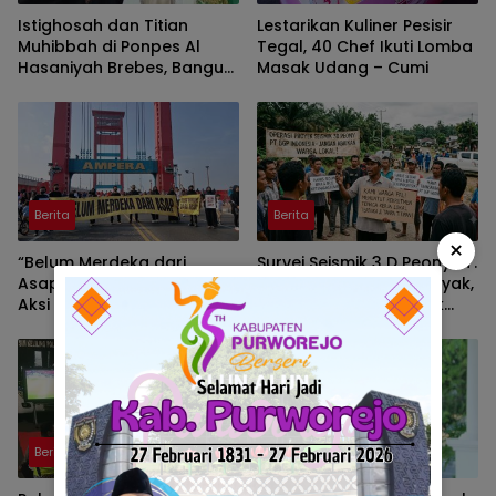
Istighosah dan Titian
Lestarikan Kuliner Pesisir
Muhibbah di Ponpes Al
Tegal, 40 Chef Ikuti Lomba
Hasaniyah Brebes, Bangun
Masak Udang – Cumi
Spirit Dakwah Syekh
Jumadil Kubro dan Wali
Songo
Berita
Berita
×
“Belum Merdeka dari
Survei Seismik 3 D Peony PT.
Asap”: Rawang ID Gelar
BGP Indonesia Cari Minyak,
Aksi Kreatif di Jembatan
Warga Cari Kerja Tidak
Ampera
Dapat
Berita
Berita