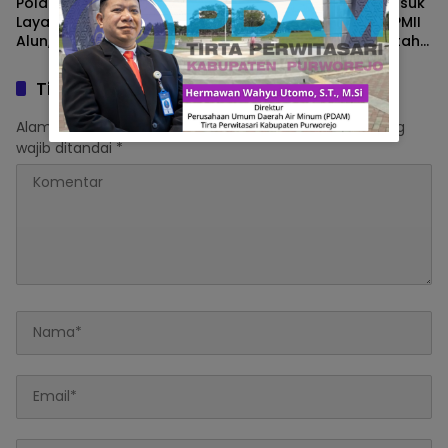
Polantas Brebes Buka
10 Kabupaten/Kota Masuk
Layanan SIM Keliling di Alun
Zona Merah Karhutla, PMII
Alun, Polisi : Gelar Nobar
Sumsel Desak Pemerintah
Kalau Ada Pertandingan
Perkuat Pencegahan
AFF
Tinggalkan Balasan
Alamat email Anda tidak akan dipublikasikan.
Ruas yang
wajib ditandai
*