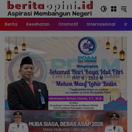
Langsung
ke
konten
Berita
Kesehatan
Otomotif
Internasional
Int