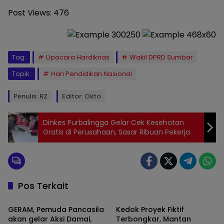
Post Views:
476
Tag:
Upacara Hardiknas
Wakil DPRD Sumbar
Topik:
Hari Pendidikan Nasional
Penulis: RZ
Editor: Okto
Dinkes Purbalingga Gelar Cek Kesehatan
Gratis di Perusahaan, Sasar Ribuan Pekerja
Pos Terkait
Berita
Berita
GERAM, Pemuda Pancasila
Kedok Proyek Fiktif
akan gelar Aksi Damai,
Terbongkar, Mantan