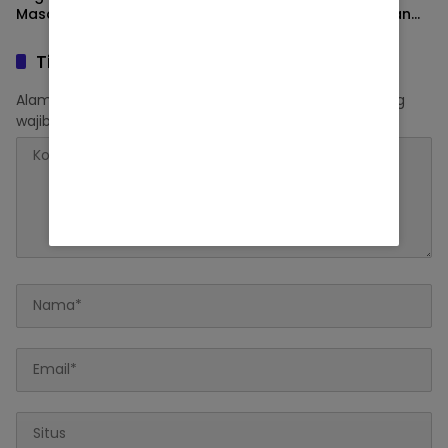
Masak Udang – Cumi
Aksi Kreatif di Jembatan
Ampera
Tinggalkan Balasan
Alamat email Anda tidak akan dipublikasikan.
Ruas yang
wajib ditandai
*