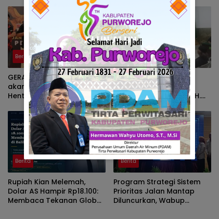
Antartika dan Masa Depan
Bumi di SMAN 2 Prabumulih
Berita
Berita
GERAM, Pemuda Pancasila
Kedok Proyek Fiktif
akan gelar Aksi Damai,
Terbongkar, Mantan
Hentikan Truk Batu Bara
Anggota DPRD Sumsel H.
ODOL Lintasi Jalan Umum
Eddy Rianto Divonis 2
Tahun 3 Bulan, Mangkir
dari Sel Nyatakan Banding
Berita
Berita
Rupiah Kian Melemah,
Program Strategi Sistem
Dolar AS Hampir Rp18.100:
Prioritas Jalan Mantap
Membaca Tekanan Global
Diluncurkan, Wabup
dan Domesti
Brebes Jelaskan
Tujuannya