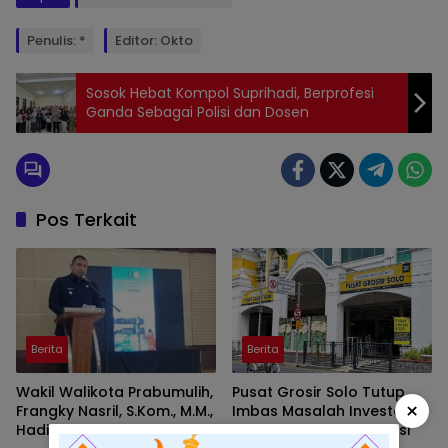
Penulis: *
Editor: Okto
Sosok Hebat Kompol Suprihadi, Berprofesi
Ganda Sebagai Polisi dan Dosen
Pos Terkait
Berita
Berita
Wakil Walikota Prabumulih,
Pusat Grosir Solo Tutup
×
Frangky Nasril, S.Kom., M.M.,
Imbas Masalah Investasi,
Hadiri Talk Show, Bertanjuk
Walikota Solo Beri Solusi