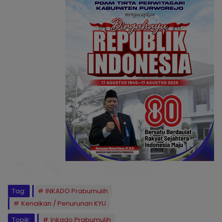
Tag:
INKADO Prabumulih
Kenaikan / Penurunan KYU
Topik:
Inkado Prabumulih