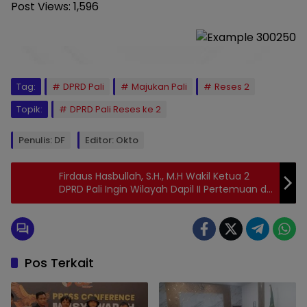
Post Views:
1,596
Tag:
DPRD Pali
Majukan Pali
Reses 2
Topik:
DPRD Pali Reses ke 2
Penulis: DF
Editor: Okto
Firdaus Hasbullah, S.H., M.H Wakil Ketua 2
DPRD Pali Ingin Wilayah Dapil II Pertemuan di
2 Kali Sebulan
Pos Terkait