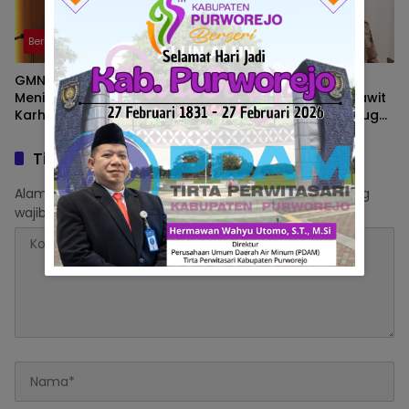
Berita
Berita
GMNI Sumsel Soroti
Wakil Ketua DPRD PALI
Meningkatnya Zona Merah
Soroti Pabrik Kelapa Sawit
Karhutla, Desak
di Talang Ubi yang Diduga
Pemerintah Perkuat
Beroperasi Tanpa AMDAL
Mitigasi dan Penegakan
Tinggalkan Balasan
Hukum
Alamat email Anda tidak akan dipublikasikan.
Ruas yang
wajib ditandai
*