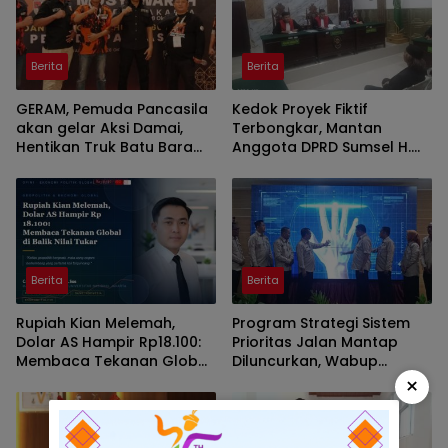
Berita
Berita
GERAM, Pemuda Pancasila
Kedok Proyek Fiktif
akan gelar Aksi Damai,
Terbongkar, Mantan
Hentikan Truk Batu Bara
Anggota DPRD Sumsel H.
ODOL Lintasi Jalan Umum
Eddy Rianto Divonis 2
Tahun 3 Bulan, Mangkir
dari Sel Nyatakan Banding
Berita
Berita
Rupiah Kian Melemah,
Program Strategi Sistem
Dolar AS Hampir Rp18.100:
Prioritas Jalan Mantap
Membaca Tekanan Global
Diluncurkan, Wabup
dan Domesti
Brebes Jelaskan
×
Tujuannya