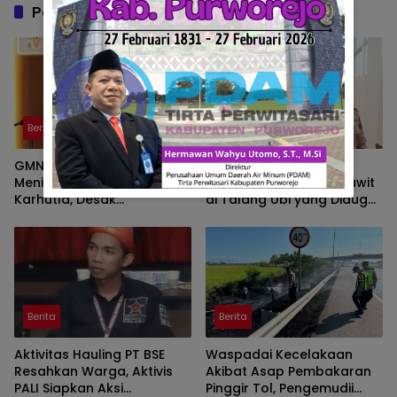
Pos Terkait
Berita
Berita
GMNI Sumsel Soroti
Wakil Ketua DPRD PALI
Meningkatnya Zona Merah
Soroti Pabrik Kelapa Sawit
Karhutla, Desak
di Talang Ubi yang Diduga
Pemerintah Perkuat
Beroperasi Tanpa AMDAL
Mitigasi dan Penegakan
Hukum
Berita
Berita
Aktivitas Hauling PT BSE
Waspadai Kecelakaan
Resahkan Warga, Aktivis
Akibat Asap Pembakaran
PALI Siapkan Aksi
Pinggir Tol, Pengemudii