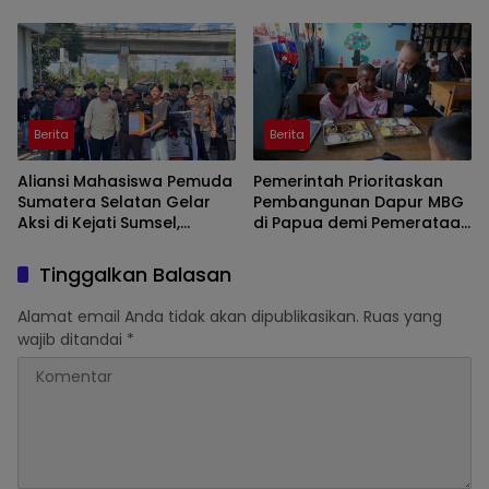
Demonstrasi di Kantor
Diminta Lakukan Tips ini
Gubernur
Berita
Berita
Aliansi Mahasiswa Pemuda
Pemerintah Prioritaskan
Sumatera Selatan Gelar
Pembangunan Dapur MBG
Aksi di Kejati Sumsel,
di Papua demi Pemerataan
Serahkan Laporan Dugaan
Akses Gizi Nasional
Pungutan Dana BOS dan
Tinggalkan Balasan
Sertifikasi Guru di Ogan Ilir
Alamat email Anda tidak akan dipublikasikan.
Ruas yang
wajib ditandai
*