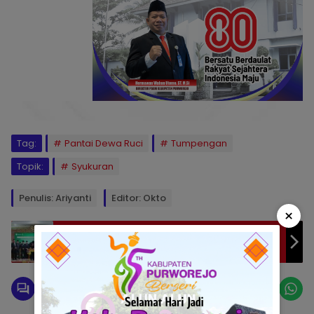
Tag:
Pantai Dewa Ruci
Tumpengan
Topik:
Syukuran
Penulis: Ariyanti
Editor: Okto
×
Wakil Walikota Prabumulih Hadiri
Penandatangan Nota Kesepakatan dan
Perjanjian Kerjasama Dengan Pengadilan
Tinggi Agama Sumsel