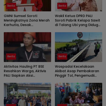
Berita
Berita
GMNI Sumsel Soroti
Wakil Ketua DPRD PALI
Meningkatnya Zona Merah
Soroti Pabrik Kelapa Sawit
Karhutla, Desak
di Talang Ubi yang Diduga
Pemerintah Perkuat
Beroperasi Tanpa AMDAL
Mitigasi dan Penegakan
Hukum
Berita
Berita
Aktivitas Hauling PT BSE
Waspadai Kecelakaan
Resahkan Warga, Aktivis
Akibat Asap Pembakaran
PALI Siapkan Aksi
Pinggir Tol, Pengemudii
Demonstrasi di Kantor
Diminta Lakukan Tips ini
Gubernur