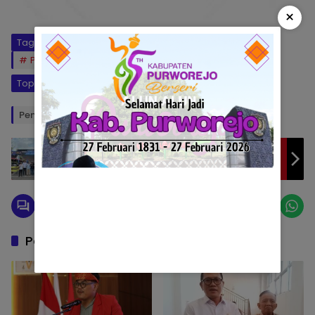
×
Tag:
Humbahas
Pembangunan Desa
Pengelolaan Keuangan
Workshop Evaluasi
Topik:
Workshop Evaluasi Pemerintah
Penulis: Gabe
Editor: Okto
Kejurda Drag Race dan Drag Bike
Championship 2025: Rayakan Kemerdekaan
Serta Kebersamaan di Musi Banyuasin
Pos Terkait