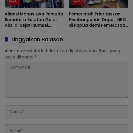
Berita
Berita
Aliansi Mahasiswa Pemuda
Pemerintah Prioritaskan
Sumatera Selatan Gelar
Pembangunan Dapur MBG
Aksi di Kejati Sumsel,
di Papua demi Pemerataan
Serahkan Laporan Dugaan
Akses Gizi Nasional
Pungutan Dana BOS dan
Tinggalkan Balasan
Sertifikasi Guru di Ogan Ilir
Alamat email Anda tidak akan dipublikasikan.
Ruas yang
wajib ditandai
*