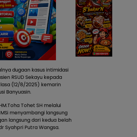
lnya dugaan kasus intimidasi
sien RSUD Sekayu kepada
elasa (12/8/2025) kemarin
si Banyuasin.
HM.Toha Tohet SH melalui
i MSi menyambangi langsung
an langsung dari kedua belah
 dr Syahpri Putra Wangsa.