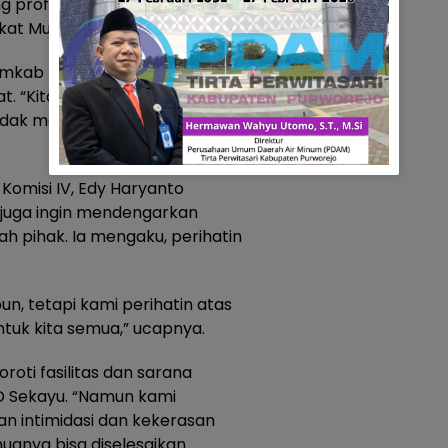
g profesional dan memberikan
kat Muba.
 Pemkab Muba meminta maaf
. “Kita berharap kejadian
tidak menimbulkan kegaduhan,”
omisi IV, Edy Haryanto
juga ingin mendengarkan
h pihak. Ia mengaku, perihatin
n, tetapi kami perihatin atas
untuk kita semua,” ucapnya.
roti fasilitas dan sarana
D Sekayu. “Namun kami
n intimidasi dan kekerasan
anya bisa diselesaikan