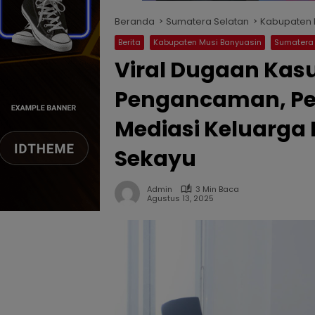
Beranda
Sumatera Selatan
Kabupaten 
Berita
Kabupaten Musi Banyuasin
Sumatera 
Viral Dugaan Kasu
Pengancaman, Pem
Mediasi Keluarga 
Sekayu
Admin
3 Min Baca
Agustus 13, 2025