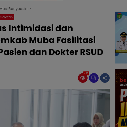
Musi Banyuasin
Selatan
s Intimidasi dan
kab Muba Fasilitasi
Pasien dan Dokter RSUD
472