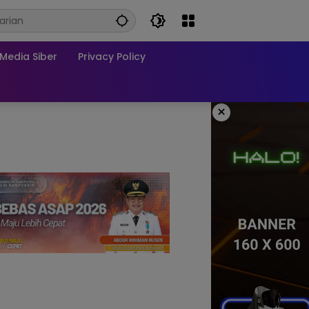
edia Siber
Privacy Policy
×