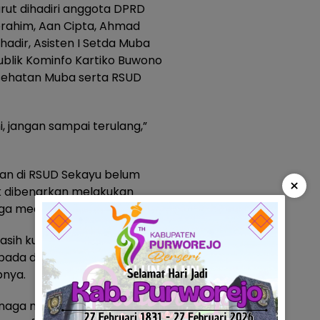
rut dihadiri anggota DPRD
Ibrahim, Aan Cipta, Ahmad
 hadir, Asisten I Setda Muba
ublik Kominfo Kartiko Buwono
esehatan Muba serta RSUD
ni, jangan sampai terulang,”
an di RSUD Sekayu belum
×
 dibenarkan melakukan
ga medis.
ih kurang, tetapi tidak
epada dokter. Semuanya bisa
pnya.
enaga medis di RSUD Sekayu