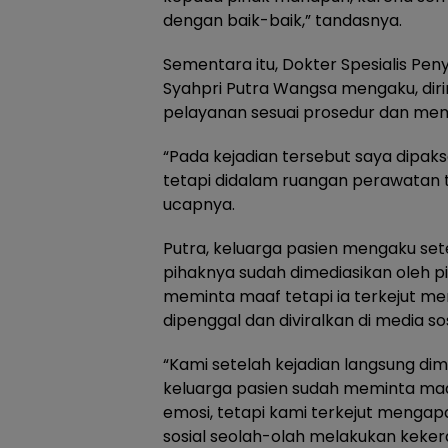
dengan baik-baik,” tandasnya.
Sementara itu, Dokter Spesialis Pen
Syahpri Putra Wangsa mengaku, dir
pelayanan sesuai prosedur dan mem
“Pada kejadian tersebut saya dipa
tetapi didalam ruangan perawatan t
ucapnya.
Putra, keluarga pasien mengaku set
pihaknya sudah dimediasikan oleh p
meminta maaf tetapi ia terkejut m
dipenggal dan diviralkan di media sos
“Kami setelah kejadian langsung dim
keluarga pasien sudah meminta maaf
emosi, tetapi kami terkejut mengapa 
sosial seolah-olah melakukan keker