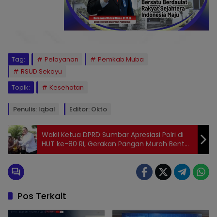
Tag:
Pelayanan
Pemkab Muba
RSUD Sekayu
Topik:
Kesehatan
Penulis: Iqbal
Editor: Okto
Wakil Ketua DPRD Sumbar Apresiasi Polri di
HUT ke-80 RI, Gerakan Pangan Murah Bentuk
Keperdulian Nyata
Pos Terkait