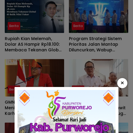
Berita
Berita
Rupiah Kian Melemah,
Program Strategi Sistem
Dolar AS Hampir Rp18.100:
Prioritas Jalan Mantap
Membaca Tekanan Global
Diluncurkan, Wabup
dan Domesti
Brebes Jelaskan
Tujuannya
×
Berita
Berita
GMNI Sumsel Soroti
Wakil Ketua DPRD PALI
Meningkatnya Zona Merah
Soroti Pabrik Kelapa Sawit
Karhutla, Desak
di Talang Ubi yang Diduga
Pemerintah Perkuat
Beroperasi Tanpa AMDAL
Mitigasi dan Penegakan
Hukum