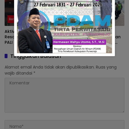
Berita
Berita
Aktivitas Hauling PT BSE
Waspadai Kecelakaan
Resahkan Warga, Aktivis
Akibat Asap Pembakaran
PALI Siapkan Aksi
Pinggir Tol, Pengemudii
Demonstrasi di Kantor
Diminta Lakukan Tips ini
Gubernur
Tinggalkan Balasan
Alamat email Anda tidak akan dipublikasikan.
Ruas yang
wajib ditandai
*