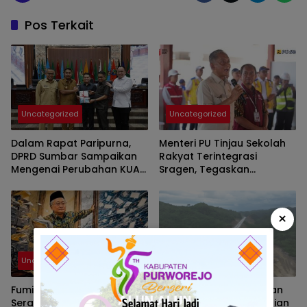
Pos Terkait
Uncategorized
Uncategorized
Dalam Rapat Paripurna,
Menteri PU Tinjau Sekolah
DPRD Sumbar Sampaikan
Rakyat Terintegrasi
Mengenai Perubahan KUA-
Sragen, Tegaskan
PPAS 2026
Komitmen Pendidikan
×
Uncategorized
Uncategorized
Fumigasi PU, Gelombang
Kurangi Ketergantungan
Serangan ke Menteri Dody
Aspal Impor, Kementerian