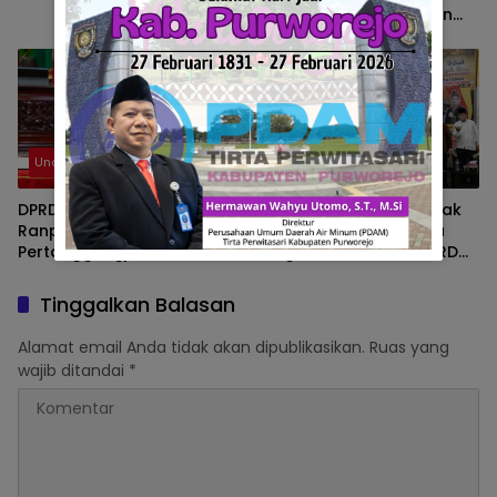
PU Terapkan Campuran
Asbuton A30 pada Jalan
Tol Strategis
Uncategorized
Uncategorized
DPRD Sumbar Setujui
28 Tim Ikuti Festival Sipak
Ranperda tentang
Rago, Perebutkan Piala
Pertanggungjawaban
Bergilir Wakil Ketua DPRD
Pelaksanaan APBD Tahun
Sumbar
Anggaran 2025
Tinggalkan Balasan
Alamat email Anda tidak akan dipublikasikan.
Ruas yang
wajib ditandai
*