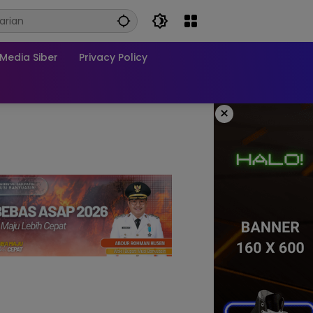
edia Siber
Privacy Policy
×