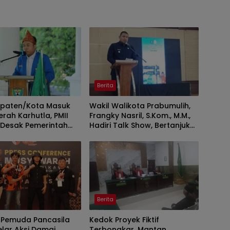
Berita
upaten/Kota Masuk
Wakil Walikota Prabumulih,
rah Karhutla, PMII
Frangky Nasril, S.Kom., M.M.,
 Desak Pemerintah
Hadiri Talk Show, Bertanjuk
t Pencegahan
Antartika dan Masa Depan
Bumi di SMAN 2 Prabumulih
Berita
 Pemuda Pancasila
Kedok Proyek Fiktif
lar Aksi Damai,
Terbongkar, Mantan