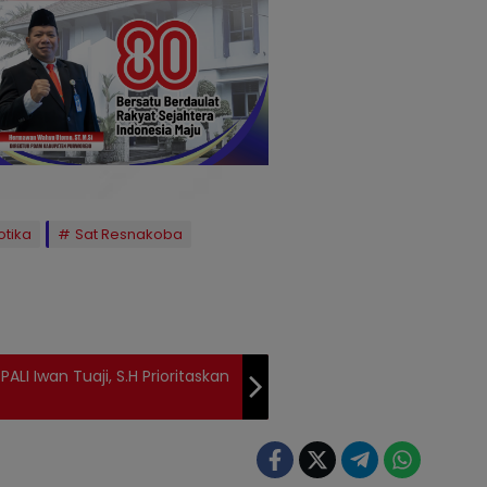
otika
Sat Resnakoba
ALI Iwan Tuaji, S.H Prioritaskan