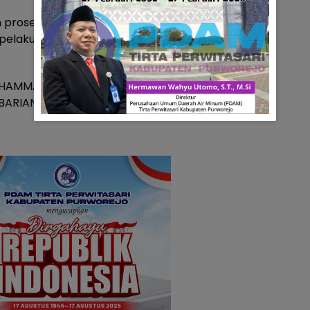
n proses
pelaku Serta Akan
UHAMMAD ARAFAH,S.H
S BARIANTO,S.H