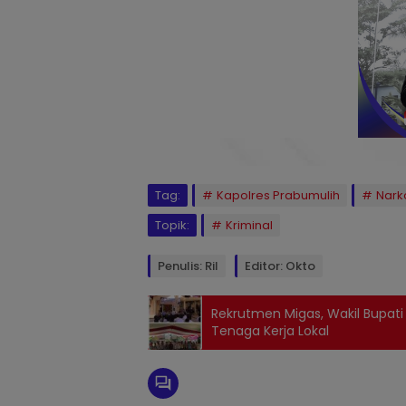
Tag:
Kapolres Prabumulih
Nark
Topik:
Kriminal
Penulis: Ril
Editor: Okto
Rekrutmen Migas, Wakil Bupati P
Tenaga Kerja Lokal