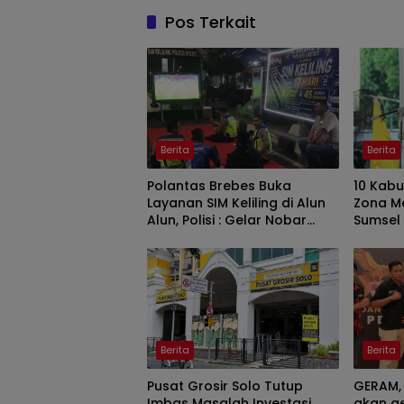
Pos Terkait
Berita
Berita
Polantas Brebes Buka
10 Kab
Layanan SIM Keliling di Alun
Zona Me
Alun, Polisi : Gelar Nobar
Sumsel
Kalau Ada Pertandingan AFF
Perkua
Berita
Berita
Pusat Grosir Solo Tutup
GERAM,
Imbas Masalah Investasi,
akan ge