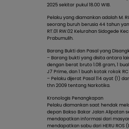
2025 sekitar pukul 18.00 WIB.
Pelaku yang diamankan adalah M. RUS
seorang buruh berusia 44 tahun yan
RT.01 RW.02 Kelurahan Sidogede Ke
Prabumulih.
Barang Bukti dan Pasal yang Disan
– Barang bukti yang disita antara lai
dengan berat bruto 1.08 gram, 1 b
J7 Prime, dan 1 buah kotak rokok RC
– Pelaku dijerat Pasal 114 ayat (1) da
thn 2009 tentang Narkotika.
Kronologis Penangkapan
Pelaku diamankan saat hendak melak
depan Bakso Bakar Jalan Alipatan 
mendapatkan informasi dari masya
mendapatkan sabu dari HERU ROS (