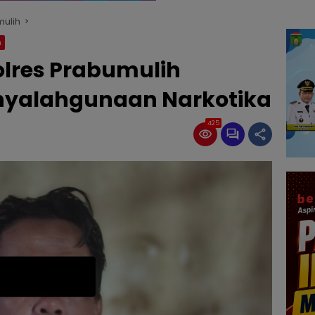
mulih
n
olres Prabumulih
nyalahgunaan Narkotika
425