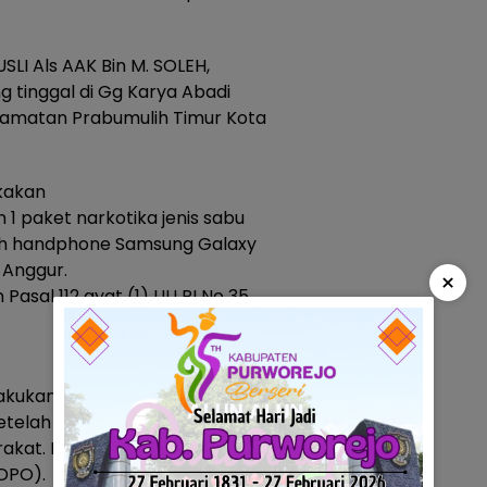
LI Als AAK Bin M. SOLEH,
g tinggal di Gg Karya Abadi
camatan Prabumulih Timur Kota
gkakan
n 1 paket narkotika jenis sabu
uah handphone Samsung Galaxy
 Anggur.
×
n Pasal 112 ayat (1) UU RI No 35
ukan transaksi narkotika di
setelah anggota Satresnarkoba
rakat. Pelaku mengaku
DPO).